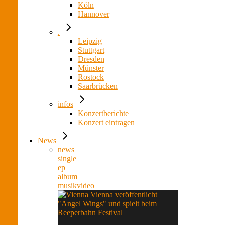
Köln
Hannover
.
Leipzig
Stuttgart
Dresden
Münster
Rostock
Saarbrücken
infos
Konzertberichte
Konzert eintragen
News
news
single
ep
album
musikvideo