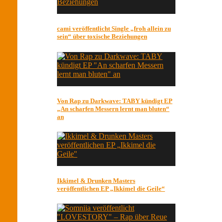
cami veröffentlicht Single „froh allein zu
sein“ über toxische Beziehungen
Von Rap zu Darkwave: TABY kündigt EP
„An scharfen Messern lernt man bluten“
an
Ikkimel & Drunken Masters
veröffentlichen EP „Ikkimel die Geile“