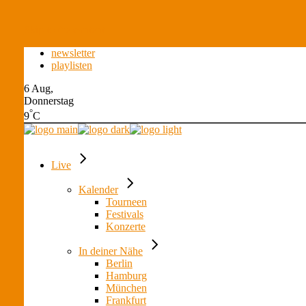
Skip to the content
newsletter
playlisten
6 Aug,
Donnerstag
°
9
C
Live
Kalender
Tourneen
Festivals
Konzerte
In deiner Nähe
Berlin
Hamburg
München
Frankfurt