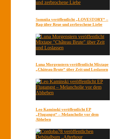
Somniia veröffentlicht „LOVESTORY“ –
Rap über Reue und zerbrochene Liebe
Luna Morgenstern veröffentlicht Mixtape
„Château Brute“ über Zeit und Loslassen
Leo Kaminski veröffentlicht EP
„Flugangst“ – Melancholie vor dem
Abheben