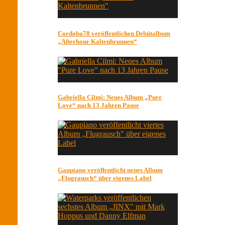
Cordoba78 veröffentlichen Debütalbum
„Afterhour Kaltenbrunnen“
Gabriella Cilmi: Neues Album „Pure
Love“ nach 13 Jahren Pause
Gaupiano veröffentlicht neues Album
„Flugrausch“ über eigenes Label