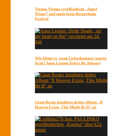
Vienna Vienna veröffentlicht „Angel
Wings“ und spielt beim Reeperbahn
Festival
Wie klingt es, wenn Liebeskummer tanzen
lernt? Anna Leanne liefert die Antwort
Giant Rooks kündigen drittes Album „If
Heaven Exists, This Might Be It“ an