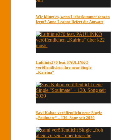
Wie klingt es, wenn Liebeskummer tanzen
lernt? Anna Leanne liefert die Antwort
Luftlinie270 feat. PAULINKO
veröffentlichen ihre neue Single
„Kairina“
Savi Kaboo veröffentlicht neue Single
„Soulmate“ – 130. Song seit 2020