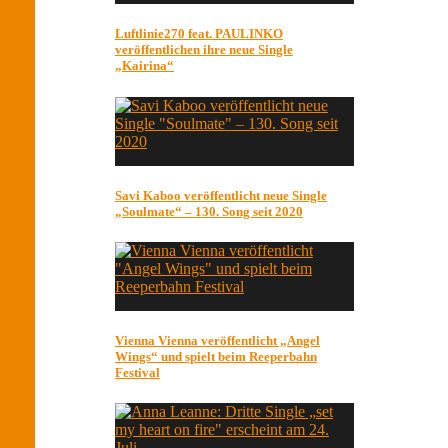
Luftlinie270 feat. PAULINKO
veröffentlichen ihre neue Single
„Kairina“
Savi Kaboo veröffentlicht neue Single
„Soulmate“ – 130. Song seit 2020
Vienna Vienna veröffentlicht „Angel
Wings“ und spielt beim Reeperbahn
Festival