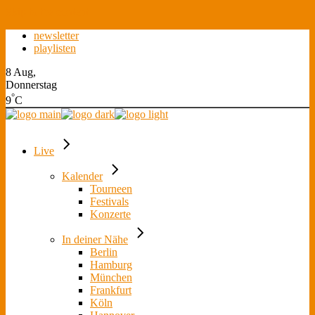
Skip to the content
newsletter
playlisten
8 Aug,
Donnerstag
°
9
C
Live
Kalender
Tourneen
Festivals
Konzerte
In deiner Nähe
Berlin
Hamburg
München
Frankfurt
Köln