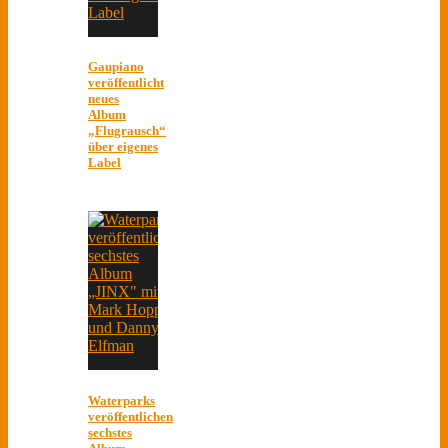
Gaupiano
veröffentlicht
neues
Album
„Flugrausch“
über eigenes
Label
Waterparks
veröffentlichen
sechstes