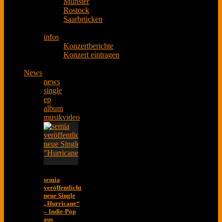
Münster
Rostock
Saarbrücken
infos
Konzertberichte
Konzert eintragen
News
news
single
ep
album
musikvideo
semia
veröffentlicht
neue Single
„Hurricane“
– Indie-Pop
aus