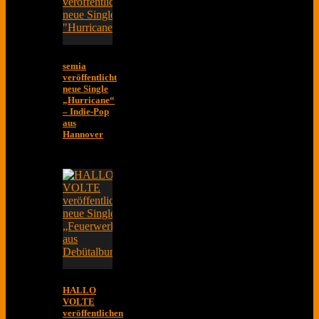
semia
veröffentlicht
neue Single
„Hurricane“
– Indie-Pop
aus
Hannover
HALLO
VOLTE
veröffentlichen