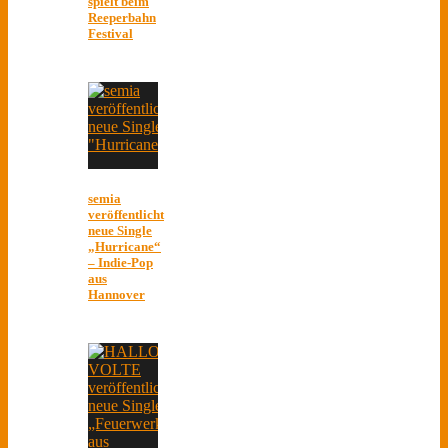
spielt beim
Reeperbahn
Festival
semia
veröffentlicht
neue Single
„Hurricane“
– Indie-Pop
aus
Hannover