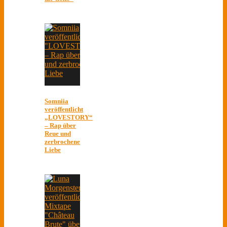
Somniia
veröffentlicht
„LOVESTORY“
– Rap über
Reue und
zerbrochene
Liebe