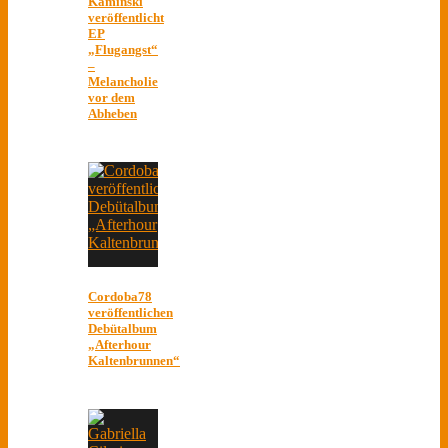
Kaminski
veröffentlicht
EP
„Flugangst“
–
Melancholie
vor dem
Abheben
Cordoba78
veröffentlichen
Debütalbum
„Afterhour
Kaltenbrunnen“