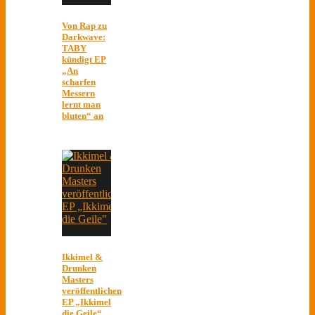
Von Rap zu
Darkwave:
TABY
kündigt EP
„An
scharfen
Messern
lernt man
bluten“ an
Ikkimel &
Drunken
Masters
veröffentlichen
EP „Ikkimel
die Geile“