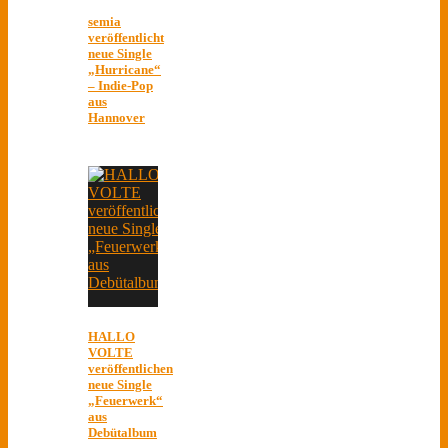
semia
veröffentlicht
neue Single
„Hurricane“
– Indie-Pop
aus
Hannover
HALLO
VOLTE
veröffentlichen
neue Single
„Feuerwerk“
aus
Debütalbum