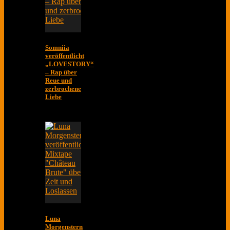
Somniia
veröffentlicht
„LOVESTORY“
– Rap über
Reue und
zerbrochene
Liebe
Luna
Morgenstern