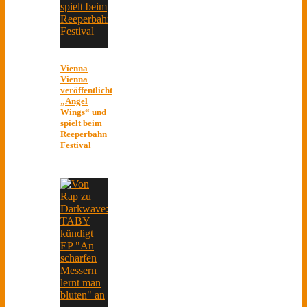
Vienna
Vienna
veröffentlicht
„Angel
Wings“ und
spielt beim
Reeperbahn
Festival