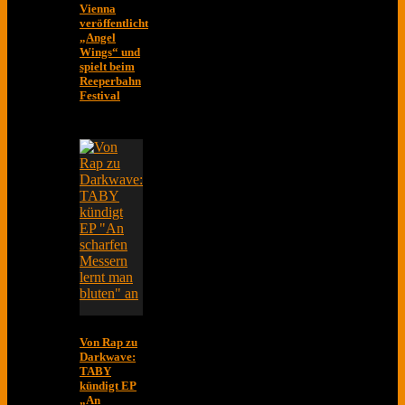
Vienna
veröffentlicht
„Angel
Wings“ und
spielt beim
Reeperbahn
Festival
Von Rap zu
Darkwave:
TABY
kündigt EP
„An