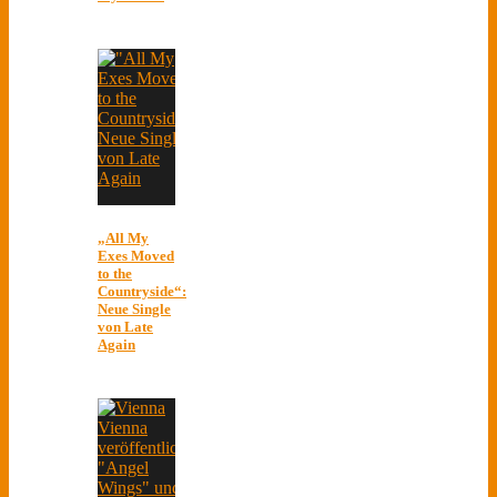
„All My
Exes Moved
to the
Countryside“:
Neue Single
von Late
Again