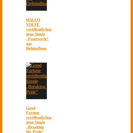
HALLO
VOLTE
veröffentlichen
neue Single
„Feuerwerk“
aus
Debütalbum
Good
Fortune
veröffentlichen
neue Single
„Breaking
My Pride“