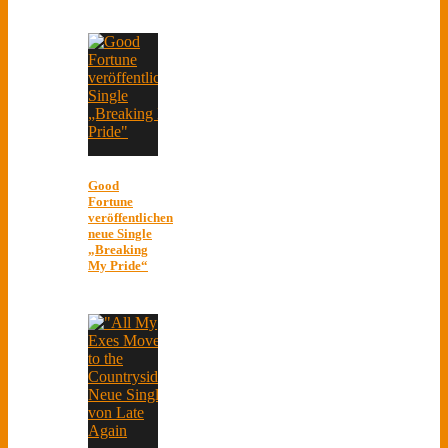
Good
Fortune
veröffentlichen
neue Single
„Breaking
My Pride“