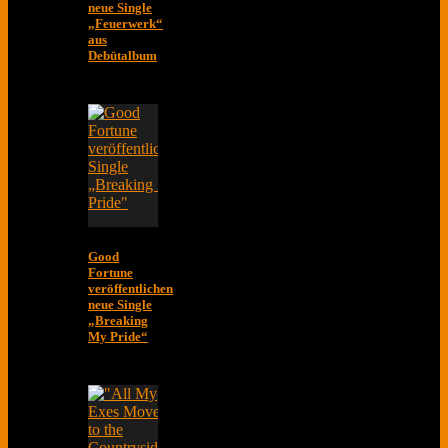
neue Single
„Feuerwerk“
aus
Debütalbum
Good
Fortune
veröffentlichen
neue Single
„Breaking
My Pride“