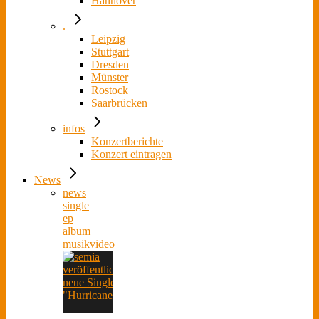
Hannover
.
Leipzig
Stuttgart
Dresden
Münster
Rostock
Saarbrücken
infos
Konzertberichte
Konzert eintragen
News
news
single
ep
album
musikvideo