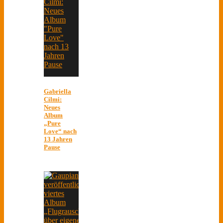
Gabriella
Cilmi:
Neues
Album
„Pure
Love“ nach
13 Jahren
Pause