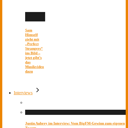
Sam
Himself
zieht mit
„Perfect
Strangers“
ins Bild –
jetzt gibt’s
das
Musikvideo
dazu
Interviews
Justin Aubrey im Interview: Vom BigFM-Gewinn zum eigenen
Traum