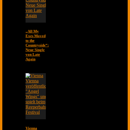
„All My
Exes Moved
to the
Countryside“:
Neue Single
von Late
Again
Vienna