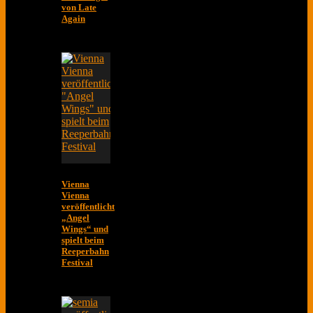
von Late
Again
Vienna
Vienna
veröffentlicht
„Angel
Wings“ und
spielt beim
Reeperbahn
Festival