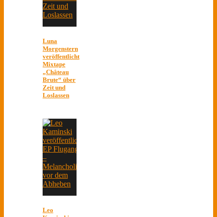
Luna
Morgenstern
veröffentlicht
Mixtape
„Château
Brute“ über
Zeit und
Loslassen
Leo