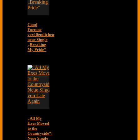
Good
Fortune
veröffentlichen
neue Single
„Breaking
My Pride“
„All My
Exes Moved
to the
Countryside“:
Neue Single