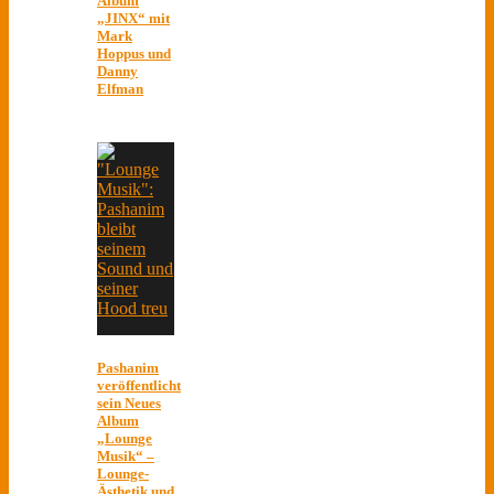
Album
„JINX“ mit
Mark
Hoppus und
Danny
Elfman
Pashanim
veröffentlicht
sein Neues
Album
„Lounge
Musik“ –
Lounge-
Ästhetik und