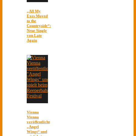
„All My
Exes Moved
to the
Countryside“:
Neue Single
von Late
Again
Vienna
Vienna
veröffentlicht
„Angel
Wings“ und