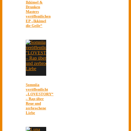
Ikkimel &
Drunken
Masters
veröffentlichen
EP „Ikkimel
die Geile“
Somniia
veröffentlicht
„LOVESTORY“
– Rap über
Reue und
zerbrochene
Liebe