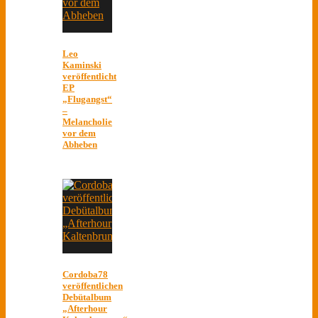
Leo
Kaminski
veröffentlicht
EP
„Flugangst“
–
Melancholie
vor dem
Abheben
Cordoba78
veröffentlichen
Debütalbum
„Afterhour