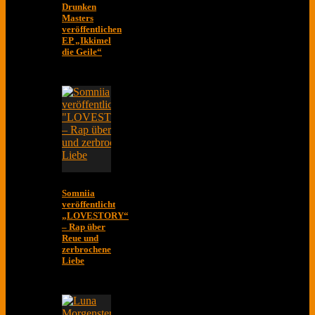
Drunken
Masters
veröffentlichen
EP „Ikkimel
die Geile“
Somniia
veröffentlicht
„LOVESTORY“
– Rap über
Reue und
zerbrochene
Liebe