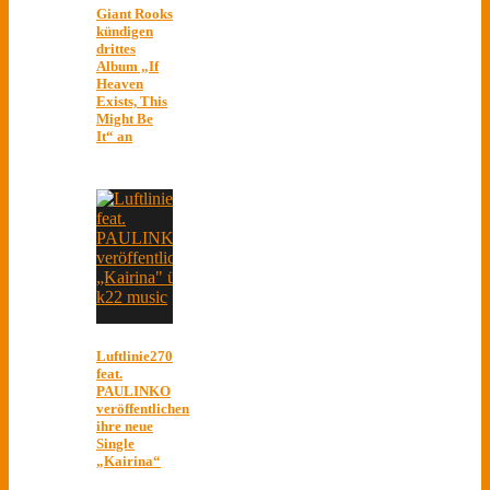
Giant Rooks
kündigen
drittes
Album „If
Heaven
Exists, This
Might Be
It“ an
Luftlinie270
feat.
PAULINKO
veröffentlichen
ihre neue
Single
„Kairina“