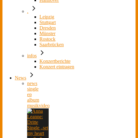
Hannover
.
Leipzig
Stuttgart
Dresden
Münster
Rostock
Saarbrücken
infos
Konzertberichte
Konzert eintragen
News
news
single
ep
album
musikvideo