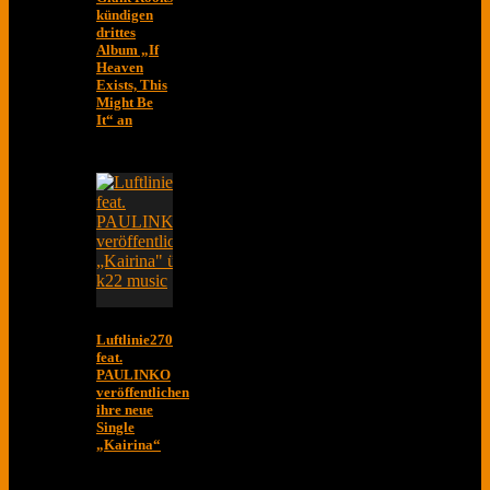
kündigen
drittes
Album „If
Heaven
Exists, This
Might Be
It“ an
Luftlinie270
feat.
PAULINKO
veröffentlichen
ihre neue
Single
„Kairina“