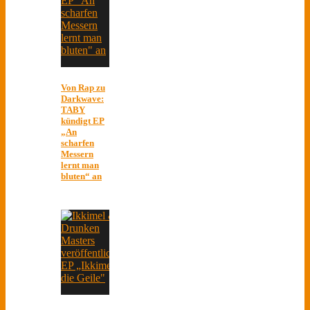
Von Rap zu
Darkwave:
TABY
kündigt EP
„An
scharfen
Messern
lernt man
bluten“ an