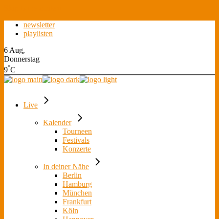
Skip to the content
newsletter
playlisten
6 Aug,
Donnerstag
°
9
C
Live
Kalender
Tourneen
Festivals
Konzerte
In deiner Nähe
Berlin
Hamburg
München
Frankfurt
Köln