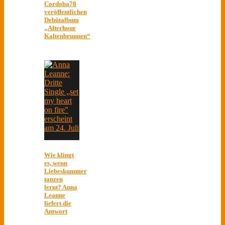
Cordoba78
veröffentlichen
Debütalbum
„Afterhour
Kaltenbrunnen“
Wie klingt
es, wenn
Liebeskummer
tanzen
lernt? Anna
Leanne
liefert die
Antwort