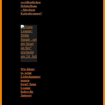
veröffentlichen
Debütalbum
„Afterhour
Kaltenbrunnen“
Wie klingt
es, wenn
Liebeskummer
tanzen
lernt? Anna
Leanne
liefert die
Antwort