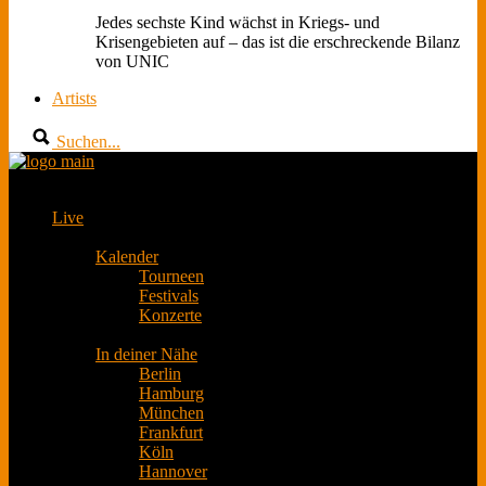
Jedes sechste Kind wächst in Kriegs- und
Krisengebieten auf – das ist die erschreckende Bilanz
von UNIC
Artists
Suchen...
Live
Kalender
Tourneen
Festivals
Konzerte
In deiner Nähe
Berlin
Hamburg
München
Frankfurt
Köln
Hannover