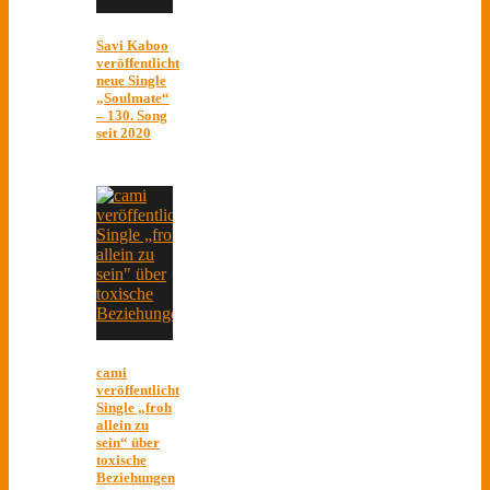
Savi Kaboo
veröffentlicht
neue Single
„Soulmate“
– 130. Song
seit 2020
cami
veröffentlicht
Single „froh
allein zu
sein“ über
toxische
Beziehungen