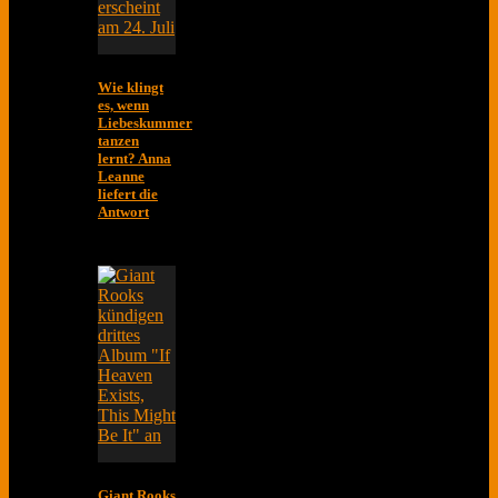
Wie klingt
es, wenn
Liebeskummer
tanzen
lernt? Anna
Leanne
liefert die
Antwort
Giant Rooks