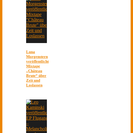
Luna
Morgenstern
veröffentlicht
Mixtape
„Château
Brute“ über
Zeit und
Loslassen