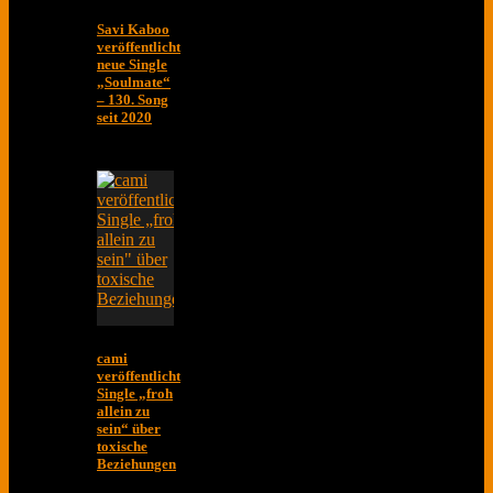
Savi Kaboo
veröffentlicht
neue Single
„Soulmate“
– 130. Song
seit 2020
cami
veröffentlicht
Single „froh
allein zu
sein“ über
toxische
Beziehungen