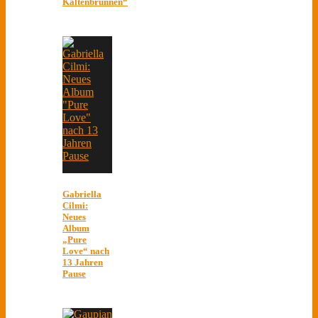
Kaltenbrunnen“
Gabriella
Cilmi:
Neues
Album
„Pure
Love“ nach
13 Jahren
Pause