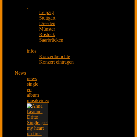
.
Leipzig
Stuttgart
Dresden
Münster
Rostock
Saarbrücken
infos
Konzertberichte
Konzert eintragen
News
news
single
ep
album
musikvideo