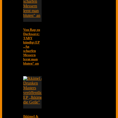
Von Rap zu
Darkwave:
TABY
kündigt EP
„An
scharfen
Messern
lernt man
bluten“ an
Ikkimel &