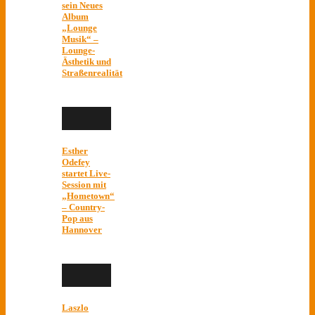
sein Neues
Album
„Lounge
Musik“ –
Lounge-
Ästhetik und
Straßenrealität
Esther
Odefey
startet Live-
Session mit
„Hometown“
– Country-
Pop aus
Hannover
Laszlo