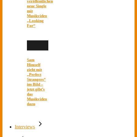
veröffentlichen
neue Single
mit
Musikvideo
„Looking
For“
Sam
Himself
zieht mit
„Perfect
Strangers“
ins Bild –
jetzt gibt’s
das
Musikvideo
dazu
Interviews