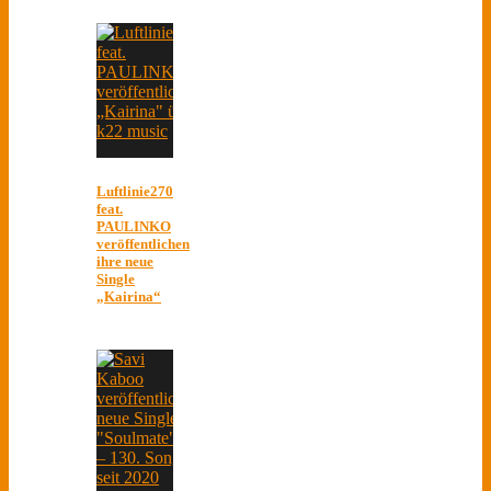
Luftlinie270
feat.
PAULINKO
veröffentlichen
ihre neue
Single
„Kairina“