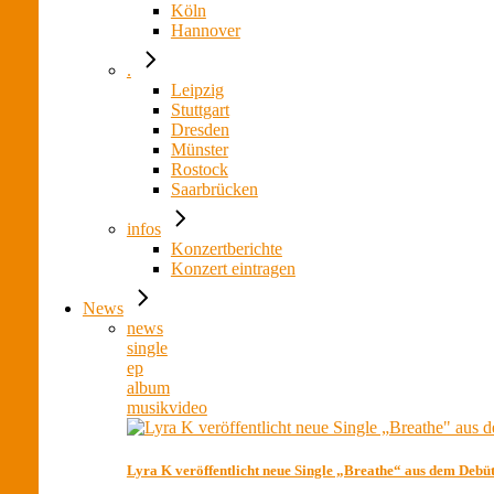
Köln
Hannover
.
Leipzig
Stuttgart
Dresden
Münster
Rostock
Saarbrücken
infos
Konzertberichte
Konzert eintragen
News
news
single
ep
album
musikvideo
Lyra K veröffentlicht neue Single „Breathe“ aus dem Deb