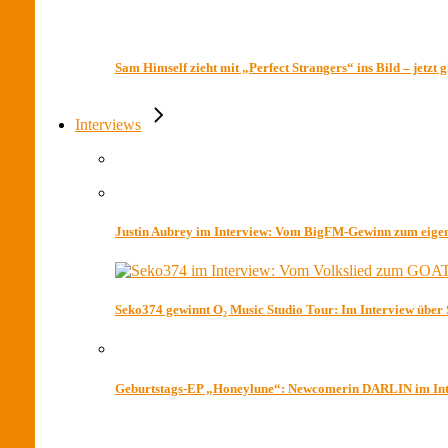
Sam Himself zieht mit „Perfect Strangers“ ins Bild – jetzt 
Interviews
Justin Aubrey im Interview: Vom BigFM-Gewinn zum eig
Seko374 gewinnt O₂ Music Studio Tour: Im Interview über
Geburtstags-EP „Honeylune“: Newcomerin DARLIN im In