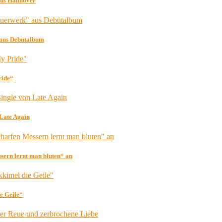
 aus Hannover
aus Debütalbum
ride“
 Late Again
ern lernt man bluten“ an
e Geile“