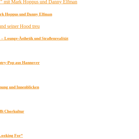
Mark Hoppus und Danny Elfman
– Lounge-Ästhetik und Straßenrealität
untry-Pop aus Hannover
nnung und Innenblicken
ft Chorkultur
„Looking For“