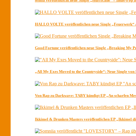
semia veröffentlicht neue Single „Hurricane“ – Indie-Pop
HALLO VOLTE veröffentlichen neue Single „Feuerwerk“ 
Good Fortune veröffentlichen neue Single „Breaking My P
„All My Exes Moved to the Countryside“: Neue Single von
Von Rap zu Darkwave: TABY kündigt EP „An scharfen Mess
Ikkimel & Drunken Masters veröffentlichen EP „Ikkimel di