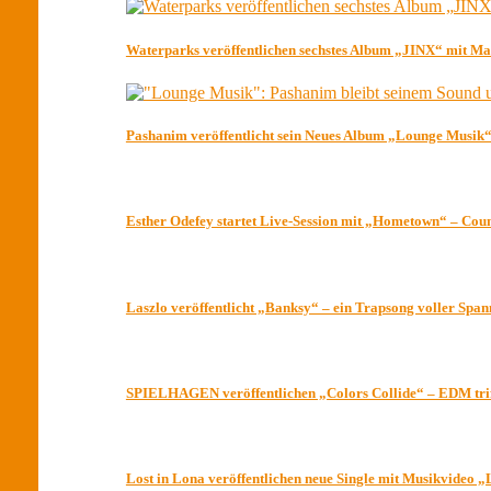
Waterparks veröffentlichen sechstes Album „JINX“ mit 
Pashanim veröffentlicht sein Neues Album „Lounge Musik“ 
Esther Odefey startet Live-Session mit „Hometown“ – Co
Laszlo veröffentlicht „Banksy“ – ein Trapsong voller Spa
SPIELHAGEN veröffentlichen „Colors Collide“ – EDM trif
Lost in Lona veröffentlichen neue Single mit Musikvideo 