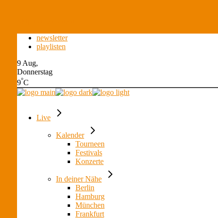
Skip to the content
newsletter
playlisten
9 Aug,
Donnerstag
°
9
C
Live
Kalender
Tourneen
Festivals
Konzerte
In deiner Nähe
Berlin
Hamburg
München
Frankfurt