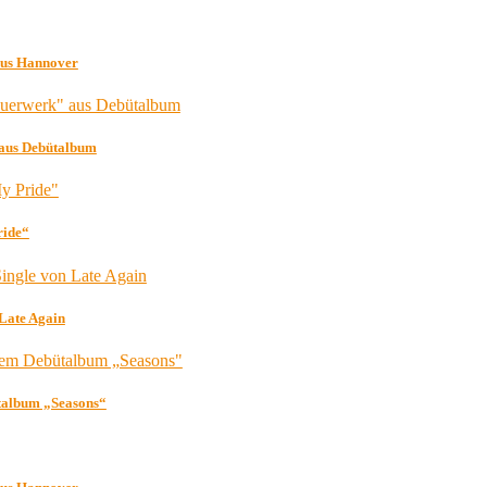
 aus Hannover
aus Debütalbum
ride“
 Late Again
ütalbum „Seasons“