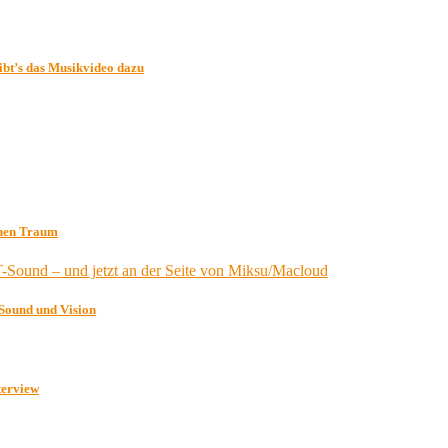
gibt’s das Musikvideo dazu
enen Traum
 Sound und Vision
terview