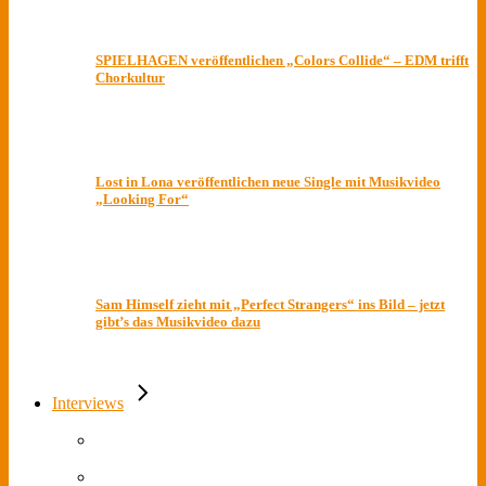
SPIELHAGEN veröffentlichen „Colors Collide“ – EDM trifft
Chorkultur
Lost in Lona veröffentlichen neue Single mit Musikvideo
„Looking For“
Sam Himself zieht mit „Perfect Strangers“ ins Bild – jetzt
gibt’s das Musikvideo dazu
Interviews