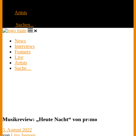
schauen zu
Artists
Suchen...
News
Interviews
Features
Live
Artists
Suche…
Musikreview: „Heute Nacht“ von pr:mo
5. August 2022
von
Lina Janssen