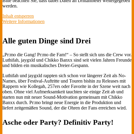
Bitte beachten Sie, dass dabei Daten an Drittanbieter weitergegeben
werden.
Inhalt entsperren
Weitere Informationen
Alle guten Dinge sind Drei
„Pr:mo die Gang! Pr:mo die Fam!“ – So stellt sich uns die Crew vor.
Luthifah, jaygxld und Chikko Banxx sind seit vielen Jahren Freunde
und bilden ein musikalisches Dreier-Gespann.
Luthifah und jaygxld rappten sich schon vor längerer Zeit als No-
Names, über Festival-Auftritte und Touren bishin zu Releases mit
Rappern wie Kollegah, 257ers oder Favorite in der Szene weit nach
oben. Ohne viel Aufmerksamkeit tauchten sie einige Zeit ab und
starten nun mit neuer Sound-Motivation gemeinsam mit Chikko
Banxx durch. Pr:mo bringt neue Energie in die Produktion und
liefert zeitgemäßen Sound, der die Ohren der Fans erreichen wird.
Asche oder Party? Definitiv Party!