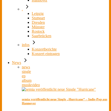
Hannover
.
Leipzig
Stuttgart
Dresden
Münster
Rostock
Saarbrücken
infos
Konzertberichte
Konzert eintragen
News
news
single
ep
album
musikvideo
semia veröffentlicht neue Single „Hurricane“ – Indie-Pop aus
Hannover