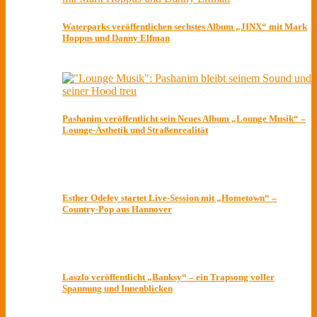
Waterparks veröffentlichen sechstes Album „JINX“ mit Mark
Hoppus und Danny Elfman
Pashanim veröffentlicht sein Neues Album „Lounge Musik“ –
Lounge-Ästhetik und Straßenrealität
Esther Odefey startet Live-Session mit „Hometown“ –
Country-Pop aus Hannover
Laszlo veröffentlicht „Banksy“ – ein Trapsong voller
Spannung und Innenblicken