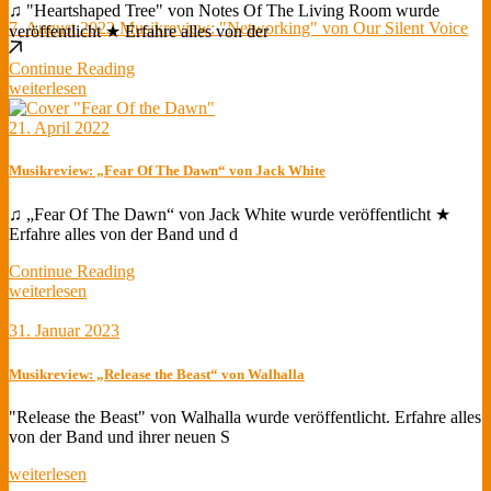
♫ "Heartshaped Tree" von Notes Of The Living Room wurde
7. August 2022
Musikreview: "Networking" von Our Silent Voice
veröffentlicht ★ Erfahre alles von der
Continue Reading
weiterlesen
21. April 2022
Musikreview: „Fear Of The Dawn“ von Jack White
♫ „Fear Of The Dawn“ von Jack White wurde veröffentlicht ★
Erfahre alles von der Band und d
Continue Reading
weiterlesen
31. Januar 2023
Musikreview: „Release the Beast“ von Walhalla
"Release the Beast" von Walhalla wurde veröffentlicht. Erfahre alles
von der Band und ihrer neuen S
weiterlesen