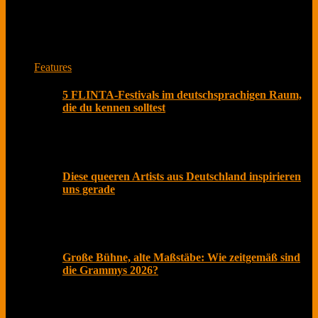
Das ist unser Musikmagazin. Lese Interviews von
Musiker*innen und Bands zu spannenden Themen.
Jede Woche neu mit Herz aus Berlin.
Features
5 FLINTA-Festivals im deutschsprachigen Raum,
die du kennen solltest
Olivia Rodrigo beschenkte Fans kürzlich nicht nur mit
ihrem neuen Album „you seem pretty sad for a girl so
Diese queeren Artists aus Deutschland inspirieren
uns gerade
Der Pride Month ist längst mehr als ein symbolischer
Akt im Kalender. In einer Zeit, in der gesellschaftliche
Große Bühne, alte Maßstäbe: Wie zeitgemäß sind
die Grammys 2026?
Februar 2026, Los Angeles. Roter Teppich, Live-
Übertragung und Social Media explodiert. Millionen