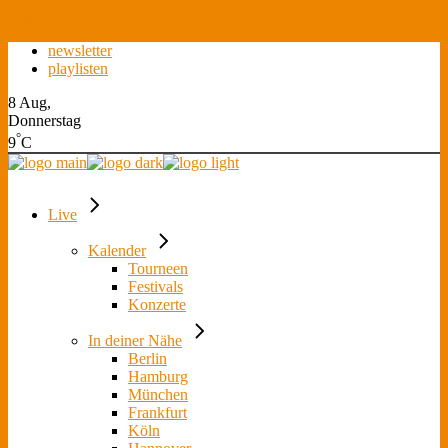
Skip to the content
newsletter
playlisten
8 Aug,
Donnerstag
°
9
C
Live
Kalender
Tourneen
Festivals
Konzerte
In deiner Nähe
Berlin
Hamburg
München
Frankfurt
Köln