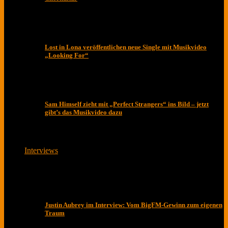
Lost in Lona veröffentlichen neue Single mit Musikvideo
„Looking For“
Sam Himself zieht mit „Perfect Strangers“ ins Bild – jetzt
gibt’s das Musikvideo dazu
Interviews
Justin Aubrey im Interview: Vom BigFM-Gewinn zum eigenen
Traum