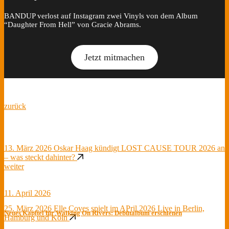
BANDUP verlost auf Instagram zwei Vinyls von dem Album
“Daughter From Hell” von Gracie Abrams.
Jetzt mitmachen
zurück
13. März 2026
Oskar Haag kündigt LOST CAUSE TOUR 2026 an
– was steckt dahinter?
weiter
11. April 2026
25. März 2026
Elle Coves spielt im APril 2026 Live in Berlin,
Neues Kapitel für Walking On Rivers: Debütalbum erschienen
Hamburg und Köln