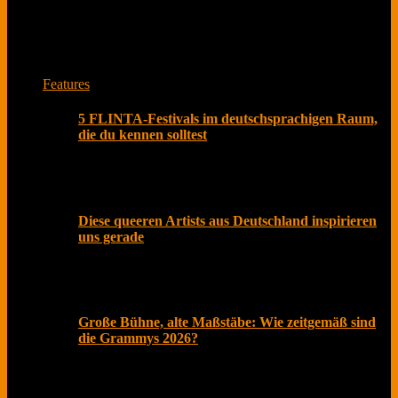
Das ist unser Musikmagazin. Lese Interviews von
Musiker*innen und Bands zu spannenden Themen.
Jede Woche neu mit Herz aus Berlin.
Features
5 FLINTA-Festivals im deutschsprachigen Raum,
die du kennen solltest
Olivia Rodrigo beschenkte Fans kürzlich nicht nur mit
ihrem neuen Album „you seem pretty sad for a girl so
Diese queeren Artists aus Deutschland inspirieren
uns gerade
Der Pride Month ist längst mehr als ein symbolischer
Akt im Kalender. In einer Zeit, in der gesellschaftliche
Große Bühne, alte Maßstäbe: Wie zeitgemäß sind
die Grammys 2026?
Februar 2026, Los Angeles. Roter Teppich, Live-
Übertragung und Social Media explodiert. Millionen