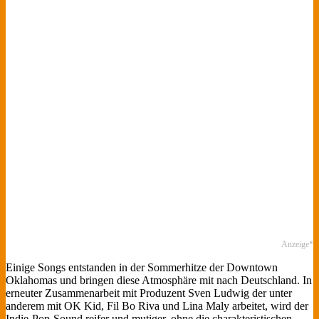
Anzeige*
Einige Songs entstanden in der Sommerhitze der Downtown
Oklahomas und bringen diese Atmosphäre mit nach Deutschland. In
erneuter Zusammenarbeit mit Produzent Sven Ludwig der unter
anderem mit OK Kid, Fil Bo Riva und Lina Maly arbeitet, wird der
Indie-Pop-Sound reifer und mutiger, ohne die charakteristischen