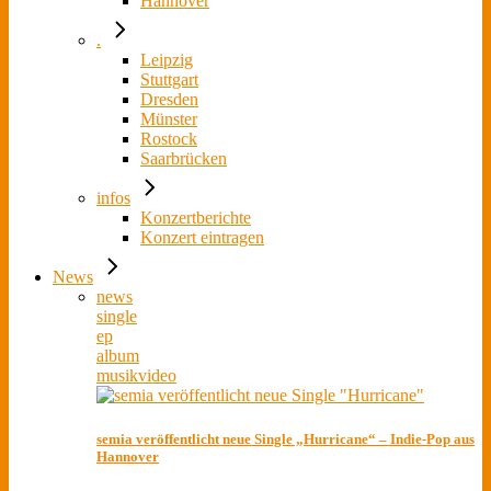
Hannover
.
Leipzig
Stuttgart
Dresden
Münster
Rostock
Saarbrücken
infos
Konzertberichte
Konzert eintragen
News
news
single
ep
album
musikvideo
semia veröffentlicht neue Single „Hurricane“ – Indie-Pop aus
Hannover