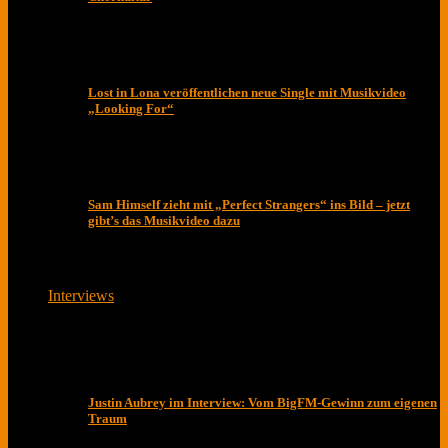
Lost in Lona veröffentlichen neue Single mit Musikvideo
„Looking For“
Sam Himself zieht mit „Perfect Strangers“ ins Bild – jetzt
gibt’s das Musikvideo dazu
Interviews
Justin Aubrey im Interview: Vom BigFM-Gewinn zum eigenen
Traum