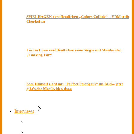
SPIELHAGEN veröffentlichen „Colors Collide“ – EDM trifft
Chorkultur
Lost in Lona veröffentlichen neue Single mit Musikvideo
„Looking For“
Sam Himself zieht mit „Perfect Strangers“ ins Bild – jetzt
gibt’s das Musikvideo dazu
Interviews