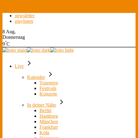
Skip to the content
newsletter
playlisten
8 Aug,
Donnerstag
°
9
C
Live
Kalender
Tourneen
Festivals
Konzerte
In deiner Nähe
Berlin
Hamburg
München
Frankfurt
Köln