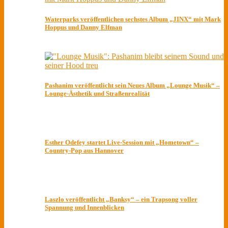
Waterparks veröffentlichen sechstes Album „JINX“ mit Mark
Hoppus und Danny Elfman
Pashanim veröffentlicht sein Neues Album „Lounge Musik“ –
Lounge-Ästhetik und Straßenrealität
Esther Odefey startet Live-Session mit „Hometown“ –
Country-Pop aus Hannover
Laszlo veröffentlicht „Banksy“ – ein Trapsong voller
Spannung und Innenblicken