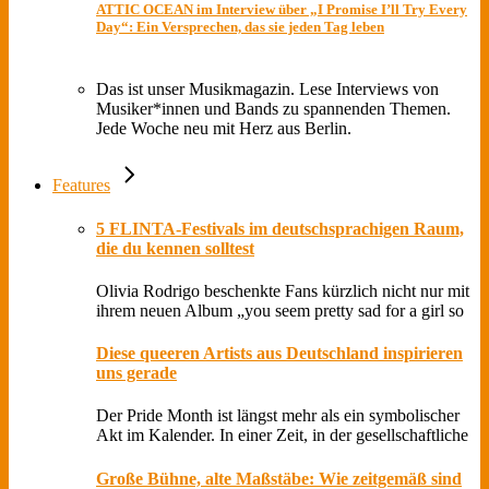
ATTIC OCEAN im Interview über „I Promise I’ll Try Every
Day“: Ein Versprechen, das sie jeden Tag leben
Das ist unser Musikmagazin. Lese Interviews von
Musiker*innen und Bands zu spannenden Themen.
Jede Woche neu mit Herz aus Berlin.
Features
5 FLINTA-Festivals im deutschsprachigen Raum,
die du kennen solltest
Olivia Rodrigo beschenkte Fans kürzlich nicht nur mit
ihrem neuen Album „you seem pretty sad for a girl so
Diese queeren Artists aus Deutschland inspirieren
uns gerade
Der Pride Month ist längst mehr als ein symbolischer
Akt im Kalender. In einer Zeit, in der gesellschaftliche
Große Bühne, alte Maßstäbe: Wie zeitgemäß sind