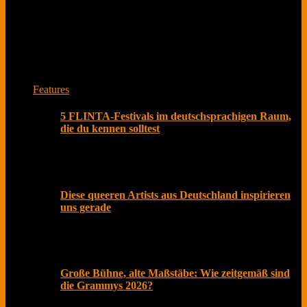
Das ist unser Musikmagazin. Lese Interviews von
Musiker*innen und Bands zu spannenden Themen.
Jede Woche neu mit Herz aus Berlin.
Features
5 FLINTA-Festivals im deutschsprachigen Raum,
die du kennen solltest
Olivia Rodrigo beschenkte Fans kürzlich nicht nur mit
ihrem neuen Album „you seem pretty sad for a girl so
Diese queeren Artists aus Deutschland inspirieren
uns gerade
Der Pride Month ist längst mehr als ein symbolischer
Akt im Kalender. In einer Zeit, in der gesellschaftliche
Große Bühne, alte Maßstäbe: Wie zeitgemäß sind
die Grammys 2026?