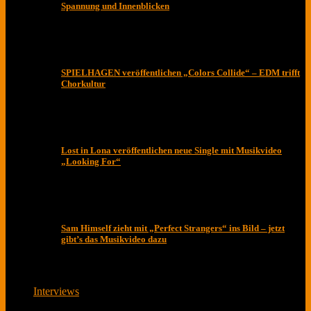
Spannung und Innenblicken
SPIELHAGEN veröffentlichen „Colors Collide“ – EDM trifft
Chorkultur
Lost in Lona veröffentlichen neue Single mit Musikvideo
„Looking For“
Sam Himself zieht mit „Perfect Strangers“ ins Bild – jetzt
gibt’s das Musikvideo dazu
Interviews