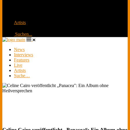
Februar 2026, Los Angeles. Roter Teppich, Live-
Übertragung und Social Media explodiert. Millionen
schauen zu
Artists
Suchen...
News
Interviews
Features
Live
Artists
Suche…
Celine Cairo veröffentlicht „Panacea“: Ein Album ohne