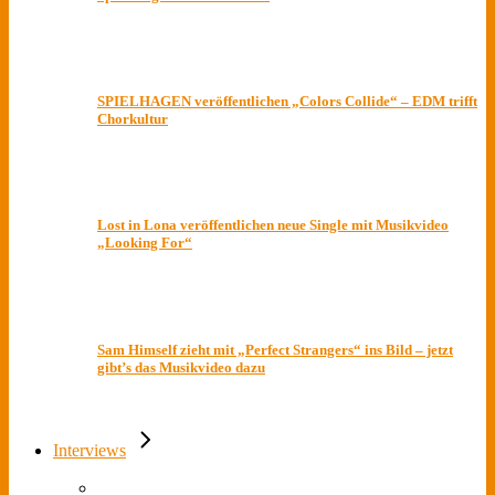
SPIELHAGEN veröffentlichen „Colors Collide“ – EDM trifft
Chorkultur
Lost in Lona veröffentlichen neue Single mit Musikvideo
„Looking For“
Sam Himself zieht mit „Perfect Strangers“ ins Bild – jetzt
gibt’s das Musikvideo dazu
Interviews