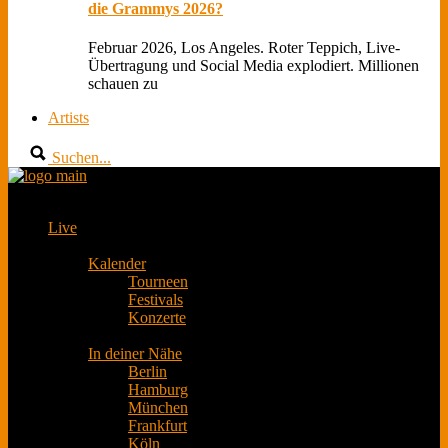
die Grammys 2026?
Februar 2026, Los Angeles. Roter Teppich, Live-
Übertragung und Social Media explodiert. Millionen
schauen zu
Artists
Suchen...
Live
Kalender
Tourneen
Festivals
Konzerte
In deiner Nähe
Berlin
Hamburg
München
Frankfurt
Köln