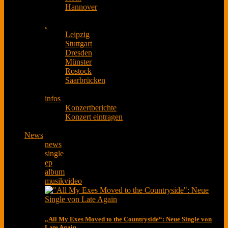
Hannover
.
Leipzig
Stuttgart
Dresden
Münster
Rostock
Saarbrücken
infos
Konzertberichte
Konzert eintragen
News
news
single
ep
album
musikvideo
„All My Exes Moved to the Countryside“: Neue Single von
Late Again