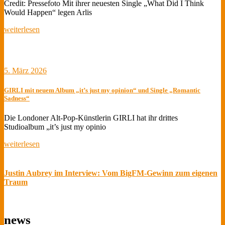
Credit: Pressefoto Mit ihrer neuesten Single „What Did I Think
Would Happen“ legen Arlis
weiterlesen
5. März 2026
GIRLI mit neuem Album „it’s just my opinion“ und Single „Romantic
Sadness“
Die Londoner Alt-Pop-Künstlerin GIRLI hat ihr drittes
Studioalbum „it’s just my opinio
weiterlesen
Justin Aubrey im Interview: Vom BigFM-Gewinn zum eigenen
Traum
news