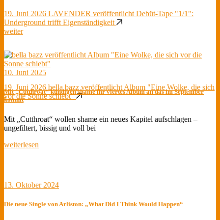
19. Juni 2026
LAVENDER veröffentlicht Debüt-Tape "1/1":
Underground trifft Eigenständigkeit
weiter
10. Juni 2025
19. Juni 2026
bella bazz veröffentlicht Album "Eine Wolke, die sich
Mit „Cutthroat“ kündigen shame ihr viertes Album an das im September
vor die Sonne schiebt"
kommt
Mit „Cutthroat“ wollen shame ein neues Kapitel aufschlagen –
ungefiltert, bissig und voll bei
weiterlesen
13. Oktober 2024
Die neue Single von Arliston: „What Did I Think Would Happen“