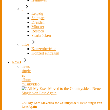
Hannover
.
Leipzig
Stuttgart
Dresden
Münster
Rostock
Saarbrücken
infos
Konzertberichte
Konzert eintragen
News
news
single
ep
album
musikvideo
„All My Exes Moved to the Countryside“: Neue Single von
Late Again