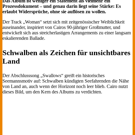
Das Album ist weniger ein Statement als vielmehr ein
Prozessdokument – und genau darin liegt seine Stärke: Es
erlaubt Widersprüche, ohne sie auflösen zu wollen.
Der Track „Woman“ setzt sich mit zeitgenössischer Weiblichkeit
auseinander, inspiriert von Cairos 90-jähriger Großmutter, und
entwickelt sich aus streicherlastigen Arrangements zu einer langsam
eskalierenden Ballade.
Schwalben als Zeichen für unsichtbares
Land
Der Abschlusssong „Swallows“ greift ein historisches
Seemannsmotiv auf: Schwalben kündigten Seefahrenden die Nähe
von Land an, auch wenn der Horizont noch leer blieb. Cairo nutzt
dieses Bild, um den Kern des Albums zu verdichten.