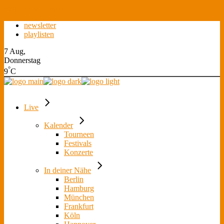
Skip to the content
newsletter
playlisten
7 Aug,
Donnerstag
°
9
C
Live
Kalender
Tourneen
Festivals
Konzerte
In deiner Nähe
Berlin
Hamburg
München
Frankfurt
Köln