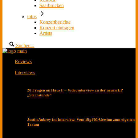
Saarbrücken
infos
Konzertberichte
Konzert eintragen
Artists
Suchen...
Reviews
Interviews
20 Fragen an Haus F – Videointerview zu der neuen EP
„Sternstunde“
Justin Aubrey im Interview: Vom BigFM-Gewinn zum eigenen
Traum