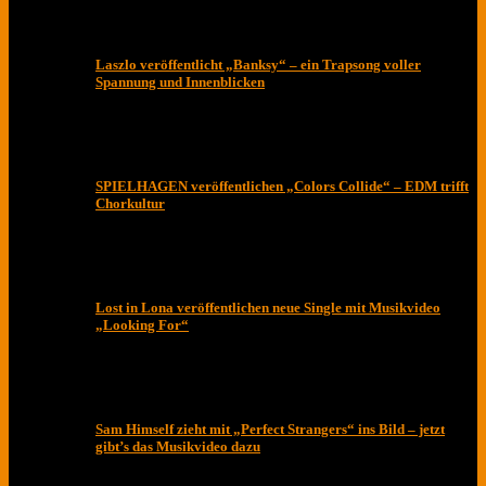
Laszlo veröffentlicht „Banksy“ – ein Trapsong voller
Spannung und Innenblicken
SPIELHAGEN veröffentlichen „Colors Collide“ – EDM trifft
Chorkultur
Lost in Lona veröffentlichen neue Single mit Musikvideo
„Looking For“
Sam Himself zieht mit „Perfect Strangers“ ins Bild – jetzt
gibt’s das Musikvideo dazu