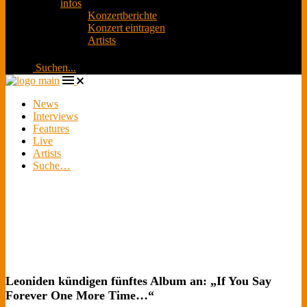
infos
Konzertberichte
Konzert eintragen
Artists
Suchen...
News
Interviews
Features
Live
Artists
Suche…
Leoniden kündigen fünftes Album an: „If You Say
Forever One More Time…“