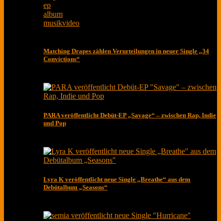
ep
album
musikvideo
Matching Drapes zählen Verurteilungen in neuer Single „34
Convictions“
PARA veröffentlicht Debüt-EP „Savage“ – zwischen Rap, Indie
und Pop
Lyra K veröffentlicht neue Single „Breathe“ aus dem
Debütalbum „Seasons“