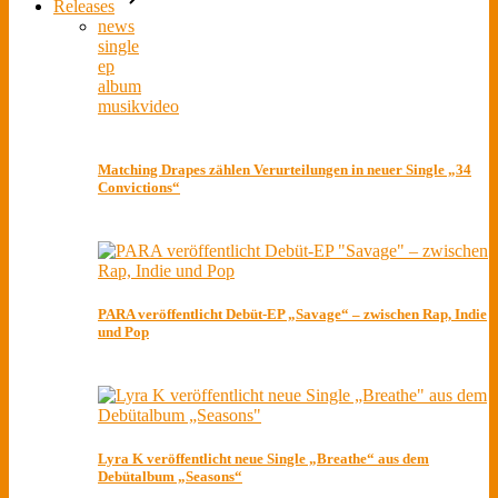
Releases
news
single
ep
album
musikvideo
Matching Drapes zählen Verurteilungen in neuer Single „34
Convictions“
PARA veröffentlicht Debüt-EP „Savage“ – zwischen Rap, Indie
und Pop
Lyra K veröffentlicht neue Single „Breathe“ aus dem
Debütalbum „Seasons“