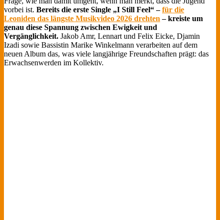
Frage, wie man damit umgeht, wenn man merkt, dass die Jugend
vorbei ist.
Bereits die erste Single „I Still Feel“ –
für die
Leoniden das längste Musikvideo 2026 drehten
– kreiste um
genau diese Spannung zwischen Ewigkeit und
Vergänglichkeit.
Jakob Amr, Lennart und Felix Eicke, Djamin
Izadi sowie Bassistin Marike Winkelmann verarbeiten auf dem
neuen Album das, was viele langjährige Freundschaften prägt: das
Erwachsenwerden im Kollektiv.