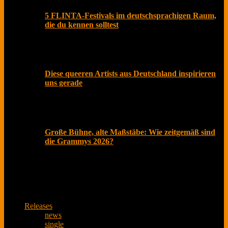
5 FLINTA-Festivals im deutschsprachigen Raum,
die du kennen solltest
Olivia Rodrigo beschenkte Fans kürzlich nicht nur mit
ihrem neuen Album „you seem pretty sad for a girl so
Diese queeren Artists aus Deutschland inspirieren
uns gerade
Der Pride Month ist längst mehr als ein symbolischer
Akt im Kalender. In einer Zeit, in der gesellschaftliche
Große Bühne, alte Maßstäbe: Wie zeitgemäß sind
die Grammys 2026?
Februar 2026, Los Angeles. Roter Teppich, Live-
Übertragung und Social Media explodiert. Millionen
schauen zu
Releases
news
single