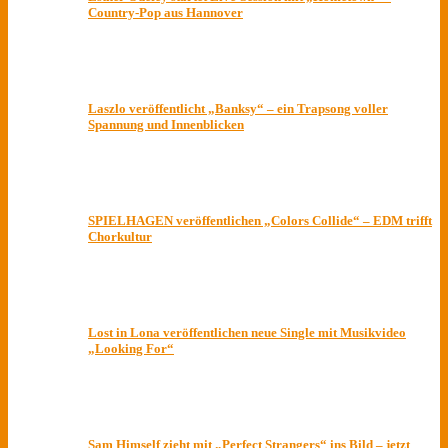
Country-Pop aus Hannover
Laszlo veröffentlicht „Banksy“ – ein Trapsong voller
Spannung und Innenblicken
SPIELHAGEN veröffentlichen „Colors Collide“ – EDM trifft
Chorkultur
Lost in Lona veröffentlichen neue Single mit Musikvideo
„Looking For“
Sam Himself zieht mit „Perfect Strangers“ ins Bild – jetzt