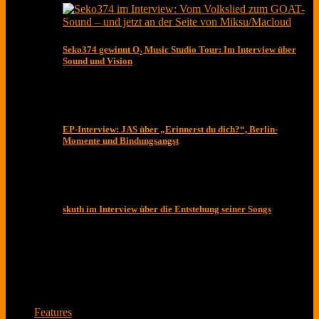
Seko374 gewinnt O₂ Music Studio Tour: Im Interview über
Sound und Vision
EP-Interview: JAS über „Erinnerst du dich?“, Berlin-
Momente und Bindungsangst
skuth im Interview über die Entstehung seiner Songs
Lese und schaue dir Interviews von spannenden
Musiker*innen und Bands an und entdecke neue
Musik.
Features