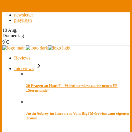
Skip to the content
newsletter
playlisten
10 Aug,
Donnerstag
°
9
C
Reviews
Interviews
20 Fragen an Haus F – Videointerview zu der neuen EP
„Sternstunde“
Justin Aubrey im Interview: Vom BigFM-Gewinn zum eigenen
Traum