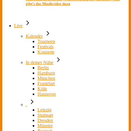
gibt’s das Musikvideo dazu
Live
Kalender
Tourneen
Festivals
Konzerte
In deiner Nähe
Berlin
Hamburg
München
Frankfurt
Köln
Hannover
.
Leipzig
Stuttgart
Dresden
Münster
Rostock