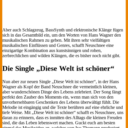
Aber auch Schlagzeug, BassSynth und elektronische Klänge fügen
sich in das Gesamtbild ein, um den Worten von Hans Wagner den
musikalischen Rahmen zu geben. Mit ihren sehr vielfältigen
musikalischen Einflüssen und Genres, schafft Neuschnee eine
einzigartige Kombination aus kunstsinnigen und rohen,
zerbrechlichen und wilden Klängen, die es bisher noch nicht gibt.
Die Single „Diese Welt ist schöner“
Nun aber zur neuen Single „Diese Welt ist schöner“, in der Hans
Wagner als Kopf der Band Neuschnee die vermeintlich kleinen,
aber wunderschönen Dinge des Lebens zelebriert. Der Song fängt
perfekt den Zauber des Moments ein, wenn man sich von den
unvorhersehbaren Geschenken des Lebens überwältigt fühlt. Die
Melodie ist eingängig und die Texte berühren auf eine ehrliche und
tiefe Weise. Mit „Diese Welt ist schöner“ schafft es Neuschnee, uns
daran zu erinnern, dass es inmitten des Alltags die kleinen Freuden
sind, die das Leben lebenswert machen. Guckt euch am besten
einmal das Musikvideo an, welches von Ivo Thomann produziert