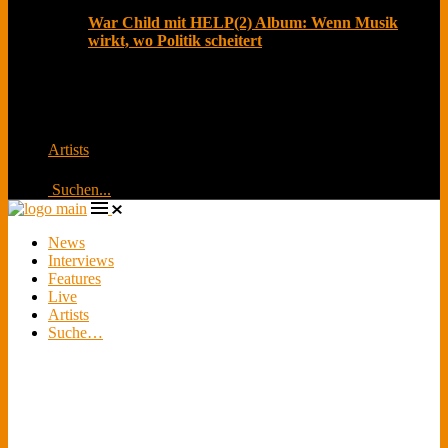
War Child mit HELP(2) Album: Wenn Musik
wirkt, wo Politik scheitert
Jedes sechste Kind wächst in Kriegs- und
Krisengebieten auf – das ist die erschreckende Bilanz
von UNIC
Artists
Suchen...
News
Interviews
Features
Live
Artists
Suche…