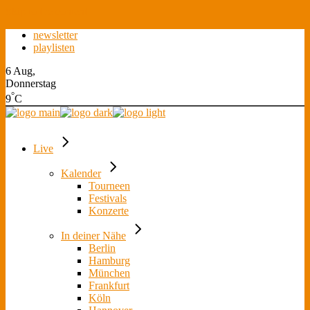
Skip to the content
newsletter
playlisten
6 Aug,
Donnerstag
°
9
C
Live
Kalender
Tourneen
Festivals
Konzerte
In deiner Nähe
Berlin
Hamburg
München
Frankfurt
Köln