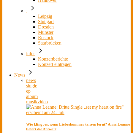
Hannover
.
Leipzig
Stuttgart
Dresden
Münster
Rostock
Saarbrücken
infos
Konzertberichte
Konzert eintragen
News
news
single
ep
album
musikvideo
Wie klingt es, wenn Liebeskummer tanzen lernt? Anna Leanne
liefert die Antwort