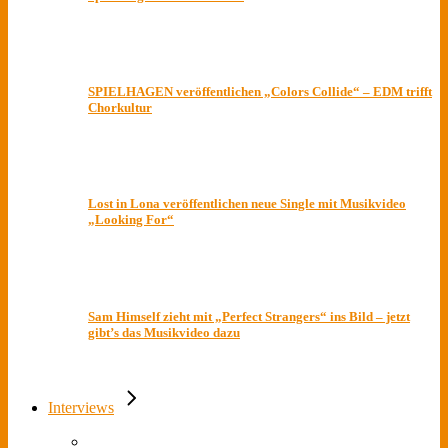
SPIELHAGEN veröffentlichen „Colors Collide“ – EDM trifft
Chorkultur
Lost in Lona veröffentlichen neue Single mit Musikvideo
„Looking For“
Sam Himself zieht mit „Perfect Strangers“ ins Bild – jetzt
gibt’s das Musikvideo dazu
Interviews