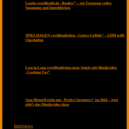
Laszlo veröffentlicht „Banksy“ – ein Trapsong voller
Spannung und Innenblicken
SPIELHAGEN veröffentlichen „Colors Collide“ – EDM trifft
Chorkultur
Lost in Lona veröffentlichen neue Single mit Musikvideo
„Looking For“
Sam Himself zieht mit „Perfect Strangers“ ins Bild – jetzt
gibt’s das Musikvideo dazu
Interviews