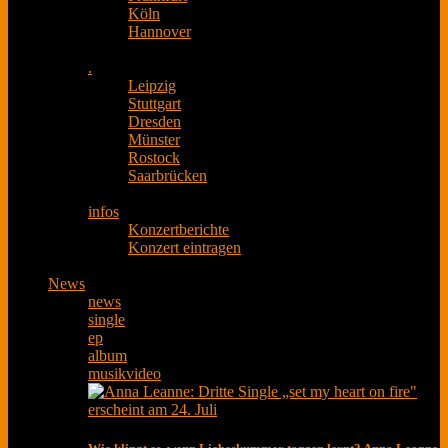
Köln
Hannover
.
Leipzig
Stuttgart
Dresden
Münster
Rostock
Saarbrücken
infos
Konzertberichte
Konzert eintragen
News
news
single
ep
album
musikvideo