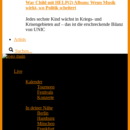
War Child mit HELP(2) Album: Wenn Musik
wirkt, wo Politik scheitert
Jedes sechste Kind wächst in Kriegs- und
Krisengebieten auf – das ist die erschreckende Bilanz
von UNIC
Artists
Suchen...
Live
Kalender
Tourneen
Festivals
Konzerte
In deiner Nähe
Berlin
Hamburg
München
Frankfurt