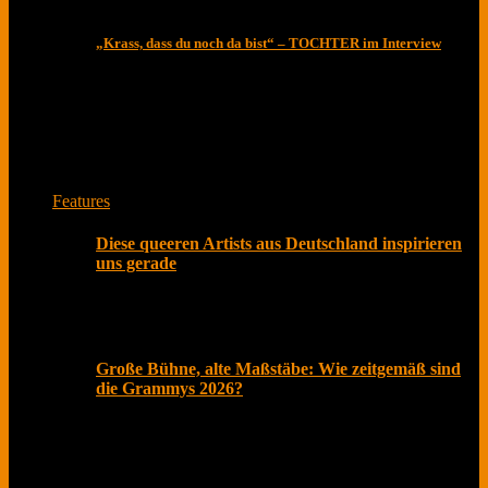
„Krass, dass du noch da bist“ – TOCHTER im Interview
Das ist unser Musikmagazin. Lese Interviews von
Musiker*innen und Bands zu spannenden Themen.
Jede Woche neu mit Herz aus Berlin.
Features
Diese queeren Artists aus Deutschland inspirieren
uns gerade
Der Pride Month ist längst mehr als ein symbolischer
Akt im Kalender. In einer Zeit, in der gesellschaftliche
Große Bühne, alte Maßstäbe: Wie zeitgemäß sind
die Grammys 2026?
Februar 2026, Los Angeles. Roter Teppich, Live-
Übertragung und Social Media explodiert. Millionen
schauen zu