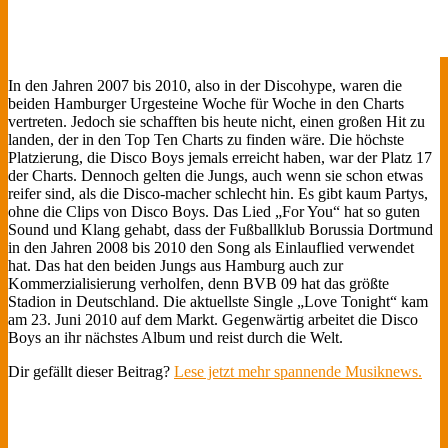
In den Jahren 2007 bis 2010, also in der Discohype, waren die
beiden Hamburger Urgesteine Woche für Woche in den Charts
vertreten. Jedoch sie schafften bis heute nicht, einen großen Hit zu
landen, der in den Top Ten Charts zu finden wäre. Die höchste
Platzierung, die Disco Boys jemals erreicht haben, war der Platz 17
der Charts. Dennoch gelten die Jungs, auch wenn sie schon etwas
reifer sind, als die Disco-macher schlecht hin. Es gibt kaum Partys,
ohne die Clips von Disco Boys. Das Lied „For You“ hat so guten
Sound und Klang gehabt, dass der Fußballklub Borussia Dortmund
in den Jahren 2008 bis 2010 den Song als Einlauflied verwendet
hat. Das hat den beiden Jungs aus Hamburg auch zur
Kommerzialisierung verholfen, denn BVB 09 hat das größte
Stadion in Deutschland. Die aktuellste Single „Love Tonight“ kam
am 23. Juni 2010 auf dem Markt. Gegenwärtig arbeitet die Disco
Boys an ihr nächstes Album und reist durch die Welt.
Dir gefällt dieser Beitrag?
Lese jetzt mehr spannende Musiknews.