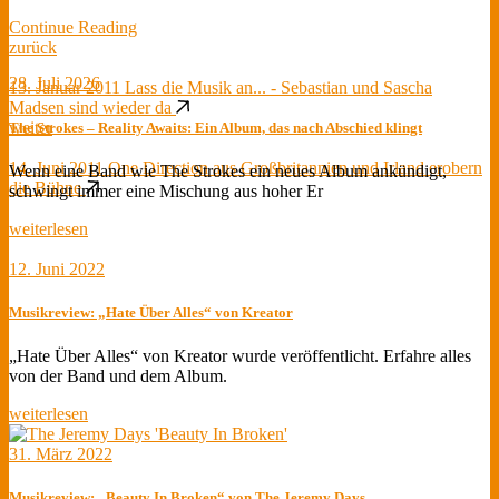
Continue Reading
zurück
28. Juli 2026
13. Januar 2011
Lass die Musik an... - Sebastian und Sascha
Madsen sind wieder da
weiter
The Strokes – Reality Awaits: Ein Album, das nach Abschied klingt
14. Juni 2011
One Direction aus Großbritannien und Irland erobern
Wenn eine Band wie The Strokes ein neues Album ankündigt,
die Bühne
schwingt immer eine Mischung aus hoher Er
weiterlesen
12. Juni 2022
Musikreview: „Hate Über Alles“ von Kreator
„Hate Über Alles“ von Kreator wurde veröffentlicht. Erfahre alles
von der Band und dem Album.
weiterlesen
31. März 2022
Musikreview: „Beauty In Broken“ von The Jeremy Days.