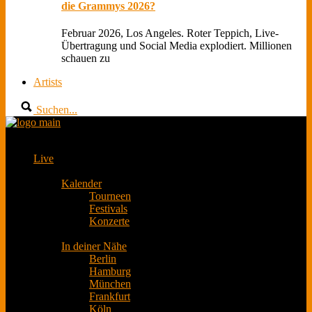
die Grammys 2026?
Februar 2026, Los Angeles. Roter Teppich, Live-
Übertragung und Social Media explodiert. Millionen
schauen zu
Artists
Suchen...
Live
Kalender
Tourneen
Festivals
Konzerte
In deiner Nähe
Berlin
Hamburg
München
Frankfurt
Köln