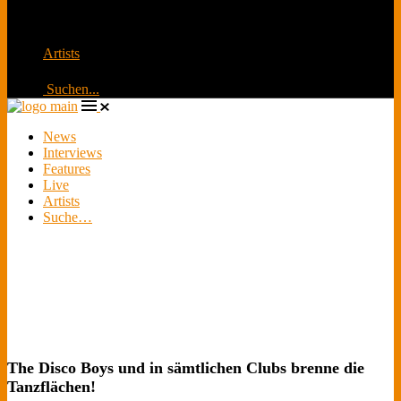
Übertragung und Social Media explodiert. Millionen
schauen zu
Artists
Suchen...
News
Interviews
Features
Live
Artists
Suche…
The Disco Boys und in sämtlichen Clubs brenne die
Tanzflächen!