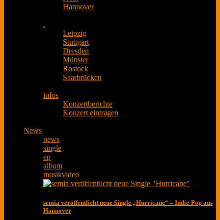
Hannover
.
Leipzig
Stuttgart
Dresden
Münster
Rostock
Saarbrücken
infos
Konzertberichte
Konzert eintragen
News
news
single
ep
album
musikvideo
semia veröffentlicht neue Single „Hurricane“ – Indie-Pop aus
Hannover