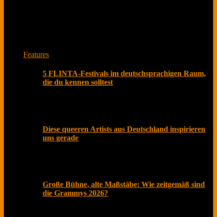
Das ist unser Musikmagazin. Lese Interviews von
Musiker*innen und Bands zu spannenden Themen.
Jede Woche neu mit Herz aus Berlin.
Features
5 FLINTA-Festivals im deutschsprachigen Raum,
die du kennen solltest
Olivia Rodrigo beschenkte Fans kürzlich nicht nur mit
ihrem neuen Album „you seem pretty sad for a girl so
Diese queeren Artists aus Deutschland inspirieren
uns gerade
Der Pride Month ist längst mehr als ein symbolischer
Akt im Kalender. In einer Zeit, in der gesellschaftliche
Große Bühne, alte Maßstäbe: Wie zeitgemäß sind
die Grammys 2026?
Februar 2026, Los Angeles. Roter Teppich, Live-