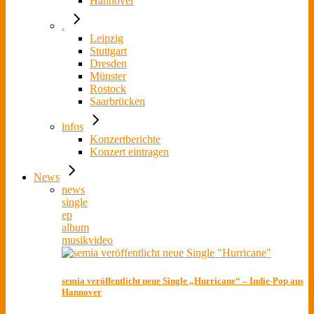
Hannover
.
Leipzig
Stuttgart
Dresden
Münster
Rostock
Saarbrücken
infos
Konzertberichte
Konzert eintragen
News
news
single
ep
album
musikvideo
semia veröffentlicht neue Single „Hurricane“ – Indie-Pop aus
Hannover