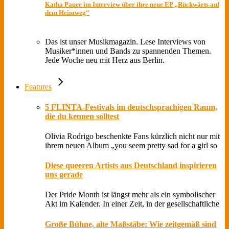
Katha Pauer im Interview über ihre neue EP „Rückwärts auf
dem Heimweg“
Das ist unser Musikmagazin. Lese Interviews von
Musiker*innen und Bands zu spannenden Themen.
Jede Woche neu mit Herz aus Berlin.
Features
5 FLINTA-Festivals im deutschsprachigen Raum,
die du kennen solltest
Olivia Rodrigo beschenkte Fans kürzlich nicht nur mit
ihrem neuen Album „you seem pretty sad for a girl so
Diese queeren Artists aus Deutschland inspirieren
uns gerade
Der Pride Month ist längst mehr als ein symbolischer
Akt im Kalender. In einer Zeit, in der gesellschaftliche
Große Bühne, alte Maßstäbe: Wie zeitgemäß sind