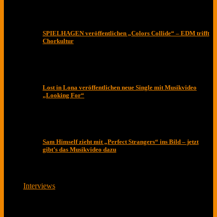
SPIELHAGEN veröffentlichen „Colors Collide“ – EDM trifft
Chorkultur
Lost in Lona veröffentlichen neue Single mit Musikvideo
„Looking For“
Sam Himself zieht mit „Perfect Strangers“ ins Bild – jetzt
gibt’s das Musikvideo dazu
Interviews