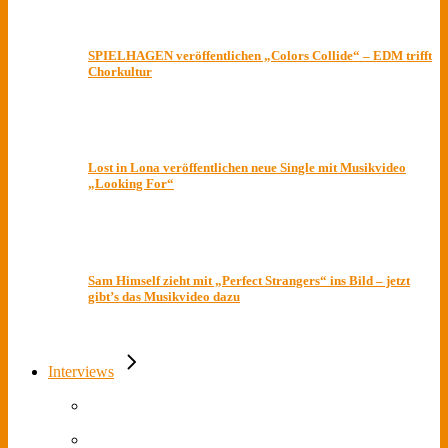
SPIELHAGEN veröffentlichen „Colors Collide“ – EDM trifft
Chorkultur
Lost in Lona veröffentlichen neue Single mit Musikvideo
„Looking For“
Sam Himself zieht mit „Perfect Strangers“ ins Bild – jetzt
gibt’s das Musikvideo dazu
Interviews