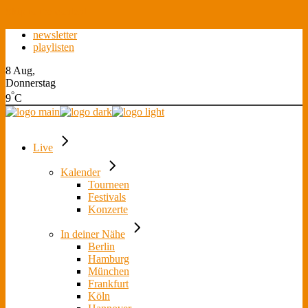
Skip to the content
newsletter
playlisten
8 Aug,
Donnerstag
°
9
C
Live
Kalender
Tourneen
Festivals
Konzerte
In deiner Nähe
Berlin
Hamburg
München
Frankfurt
Köln