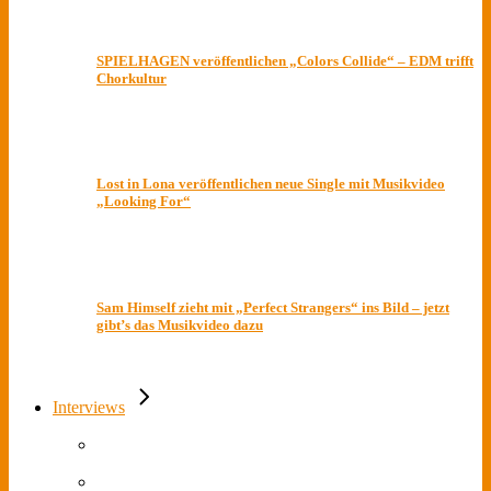
SPIELHAGEN veröffentlichen „Colors Collide“ – EDM trifft
Chorkultur
Lost in Lona veröffentlichen neue Single mit Musikvideo
„Looking For“
Sam Himself zieht mit „Perfect Strangers“ ins Bild – jetzt
gibt’s das Musikvideo dazu
Interviews