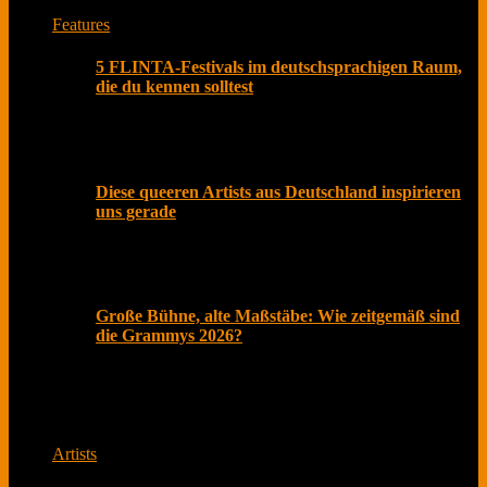
Features
5 FLINTA-Festivals im deutschsprachigen Raum,
die du kennen solltest
Olivia Rodrigo beschenkte Fans kürzlich nicht nur mit
ihrem neuen Album „you seem pretty sad for a girl so
Diese queeren Artists aus Deutschland inspirieren
uns gerade
Der Pride Month ist längst mehr als ein symbolischer
Akt im Kalender. In einer Zeit, in der gesellschaftliche
Große Bühne, alte Maßstäbe: Wie zeitgemäß sind
die Grammys 2026?
Februar 2026, Los Angeles. Roter Teppich, Live-
Übertragung und Social Media explodiert. Millionen
schauen zu
Artists