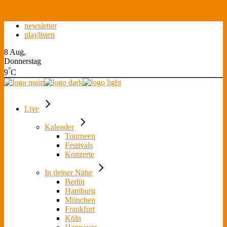
Skip to the content
newsletter
playlisten
8 Aug,
Donnerstag
°
9
C
Live
Kalender
Tourneen
Festivals
Konzerte
In deiner Nähe
Berlin
Hamburg
München
Frankfurt
Köln