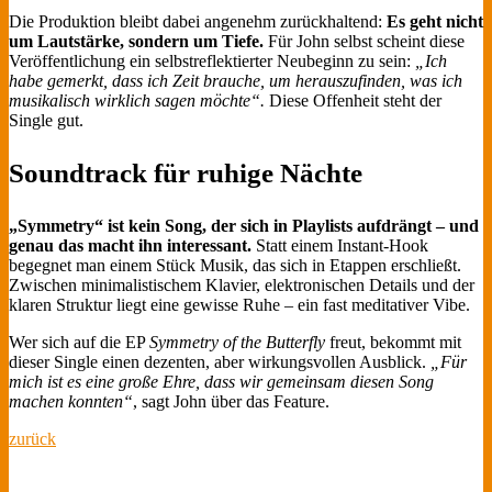
Die Produktion bleibt dabei angenehm zurückhaltend:
Es geht nicht
um Lautstärke, sondern um Tiefe.
Für John selbst scheint diese
Veröffentlichung ein selbstreflektierter Neubeginn zu sein:
„Ich
habe gemerkt, dass ich Zeit brauche, um herauszufinden, was ich
musikalisch wirklich sagen möchte“.
Diese Offenheit steht der
Single gut.
Soundtrack für ruhige Nächte
„Symmetry“ ist kein Song, der sich in Playlists aufdrängt – und
genau das macht ihn interessant.
Statt einem Instant-Hook
begegnet man einem Stück Musik, das sich in Etappen erschließt.
Zwischen minimalistischem Klavier, elektronischen Details und der
klaren Struktur liegt eine gewisse Ruhe – ein fast meditativer Vibe.
Wer sich auf die EP
Symmetry of the Butterfly
freut, bekommt mit
dieser Single einen dezenten, aber wirkungsvollen Ausblick.
„Für
mich ist es eine große Ehre, dass wir gemeinsam diesen Song
machen konnten“
, sagt John über das Feature.
zurück