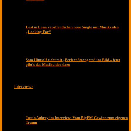
Lost in Lona veröffentlichen neue Single mit Musikvideo
„Looking For“
Sam Himself zieht mit „Perfect Strangers“ ins Bild – jetzt
gibt’s das Musikvideo dazu
Interviews
Justin Aubrey im Interview: Vom BigFM-Gewinn zum eigenen
Traum