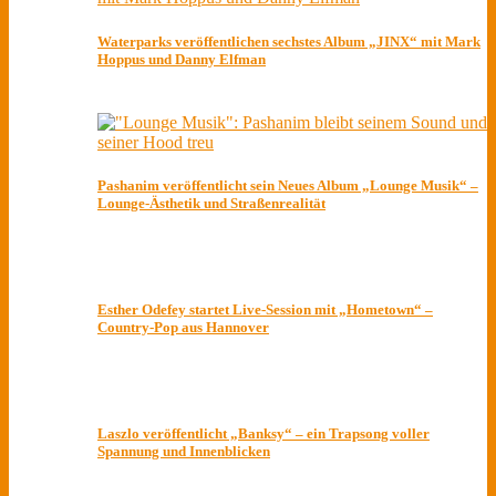
Waterparks veröffentlichen sechstes Album „JINX“ mit Mark
Hoppus und Danny Elfman
Pashanim veröffentlicht sein Neues Album „Lounge Musik“ –
Lounge-Ästhetik und Straßenrealität
Esther Odefey startet Live-Session mit „Hometown“ –
Country-Pop aus Hannover
Laszlo veröffentlicht „Banksy“ – ein Trapsong voller
Spannung und Innenblicken