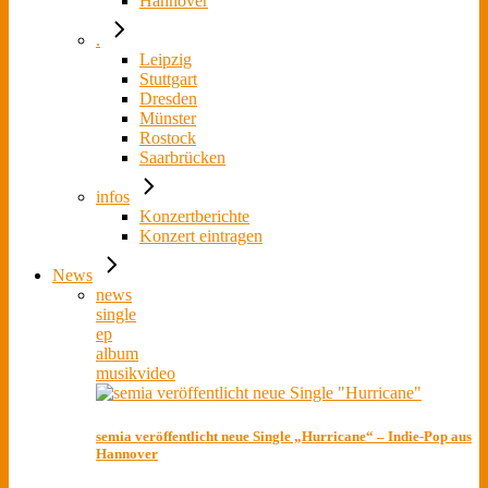
Hannover
.
Leipzig
Stuttgart
Dresden
Münster
Rostock
Saarbrücken
infos
Konzertberichte
Konzert eintragen
News
news
single
ep
album
musikvideo
semia veröffentlicht neue Single „Hurricane“ – Indie-Pop aus
Hannover