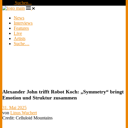
Suchen...
News
Interviews
Features
Live
Artists
Suche…
Alexander John trifft Robot Koch: „Symmetry“ bringt
Emotion und Struktur zusammen
31. Mai 2025
von
Linus Wuchert
Credit: Celluloid Mountains