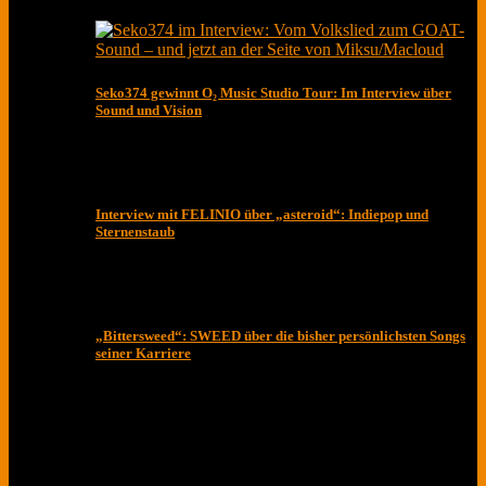
Seko374 gewinnt O₂ Music Studio Tour: Im Interview über
Sound und Vision
Interview mit FELINIO über „asteroid“: Indiepop und
Sternenstaub
„Bittersweed“: SWEED über die bisher persönlichsten Songs
seiner Karriere
Das ist unser Musikmagazin. Lese Interviews von
Musiker*innen und Bands zu spannenden Themen.
Jede Woche neu mit Herz aus Berlin.