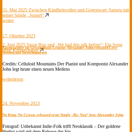
31. Mai 2025
Zwischen Kindheitsvideo und Gegenwart: Saguru mit
seiner Single „Sunset“
weiter
27. Oktober 2023
2. Juni 2025
Squat Box und „We had this talk before“: Ein Song
Klangzauber im Gewandhaus Leipzig: Alexander John released Live-
ohne Kompromisse
Session mit Streichquartett
Credits: Celluloid Mountains Der Pianist und Komponist Alexander
John legt heute einen neuen Meilens
weiterlesen
24. November 2023
No King. No Crown. released erste Single „Re: You“ feat. Alexander John
Fotograf: Unbekannt Indie-Folk trifft Neoklassik – Der goldene
Herbst wird mit dem Release der Sin